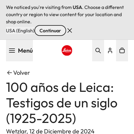
We noticed you're visiting from
USA
. Choose a different
country or region to view content for your location and
shop online.
USA (English)
Continuar
Pasar
Menú
al
contenido
Leica logo - Home
principal
Volver
100 años de Leica:
Testigos de un siglo
(1925-2025)
Wetzlar, 12 de Diciembre de 2024