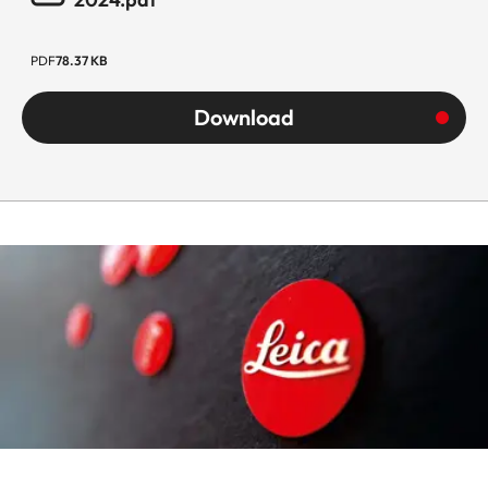
PDF
78.37 KB
Download