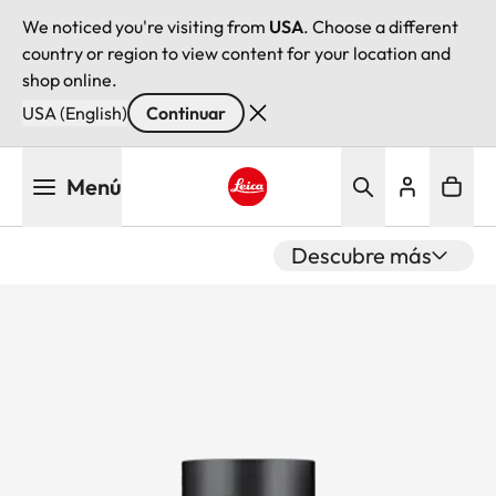
We noticed you're visiting from
USA
. Choose a different
country or region to view content for your location and
shop online.
USA (English)
Continuar
Pasar
Menú
al
contenido
Leica logo - Home
principal
Descubre más