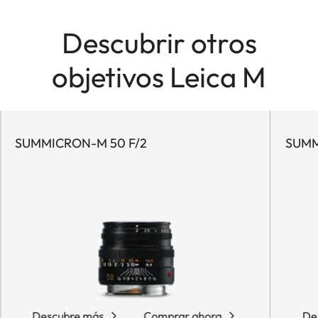
Descubrir otros
objetivos Leica M
SUMMICRON-M 50 F/2
SUMM
Descubre más
Comprar ahora
De