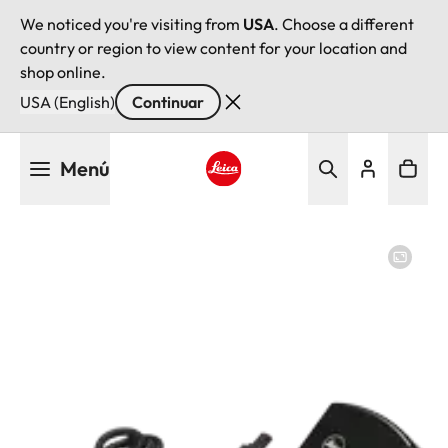
We noticed you're visiting from
USA
. Choose a different
country or region to view content for your location and
shop online.
USA (English)
Continuar
Pasar
Menú
al
contenido
Leica logo - Home
principal