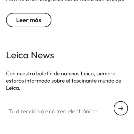
segundo sin necesidad de alejar la cámara de sus
ojos.
Leer más
Para usarlo, despliega la manivela de bobinado,
tira de ella hasta el tope, deja que se retraiga y
luego suelta el obturador.
Leica News
El Leicavit M es compatible con la Leica M-A, MP,
M6, M7, M6 TTL, M4-P y M4-2.
Con nuestro boletín de noticias Leica, siempre
estarás informado sobre el fascinante mundo de
Leica.
Tu dirección de correo electrónico