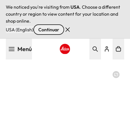
We noticed you're visiting from
USA
. Choose a different
country or region to view content for your location and
shop online.
USA (English)
Continuar
Pasar
Menú
al
contenido
Leica logo - Home
principal