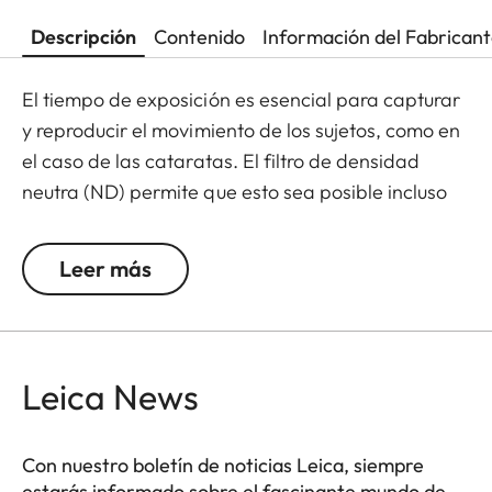
Descripción
Contenido
Información del Fabrican
El tiempo de exposición es esencial para capturar
y reproducir el movimiento de los sujetos, como en
el caso de las cataratas. El filtro de densidad
neutra (ND) permite que esto sea posible incluso
con luz solar mediante una reducción de la
cantidad de luz que penetra en la lente para
Leer más
permitir que se usen velocidades de obturación
más altas. La reproducción del color no se altera y
se evitan los reflejos no deseados en exposiciones
a contraluz. Además, el filtro ND permite que se
Leica News
usen mayores aperturas para capturar fotos y
vídeos con una profundidad de campo más
Con nuestro boletín de noticias Leica, siempre
superficial.
estarás informado sobre el fascinante mundo de