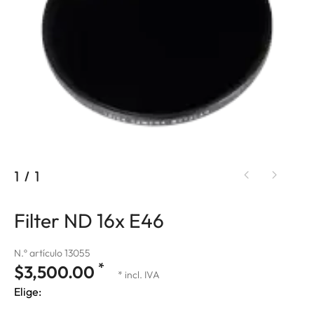
1
/
1
Filter ND 16x E46
N.º artículo 13055
*
$3,500.00
* incl. IVA
Elige: