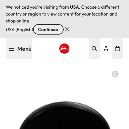
We noticed you're visiting from
USA
. Choose a different
country or region to view content for your location and
shop online.
USA (English)
Continuar
Pasar
Menú
al
contenido
Leica logo - Home
principal