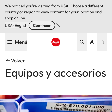
We noticed you're visiting from
USA
. Choose a different
country or region to view content for your location and
shop online.
USA (English)
Continuar
Pasar
Menú
al
contenido
Leica logo - Home
principal
Volver
Equipos y accesorios