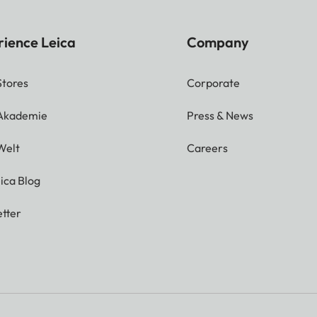
rience Leica
Company
Stores
Corporate
 Akademie
Press & News
Welt
Careers
ica Blog
tter