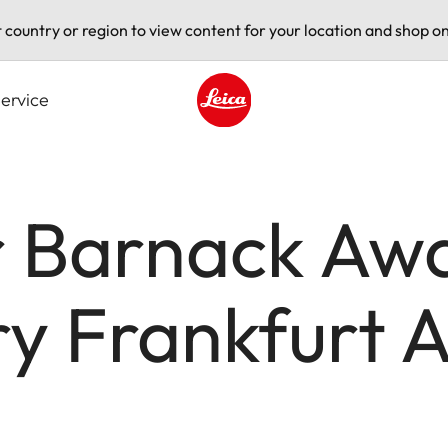
t country or region to view content for your location and shop on
ervice
Leica logo - Home
r Barnack Aw
ry Frankfurt 