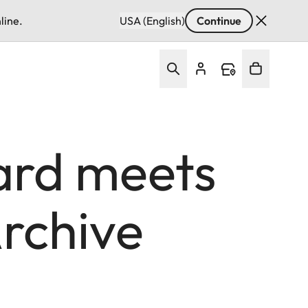
line.
USA (English)
Continue
ard meets
Archive