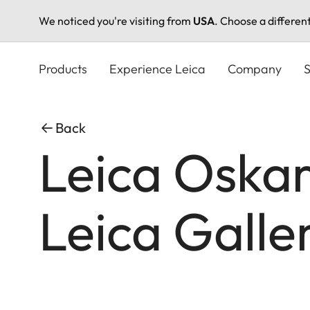
We noticed you're visiting from
USA
. Choose a differen
Skip
to
Products
Experience Leica
Company
S
main
content
Back
Leica Oska
Leica Galle