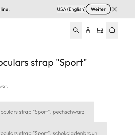
line.
USA (English)
Weiter
culars strap "Sport"
MwSt.
oculars strap "Sport", pechschwarz
oculars strap "Sport", schokoladenbraun