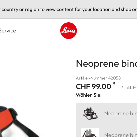
t country or region to view content for your location and shop on
Service
Leica logo - Home
Neoprene bino
Artikel-Nummer 42058
*
CHF 99.00
* inkl. 
Wählen Sie:
Neoprene bin
Neoprene bin