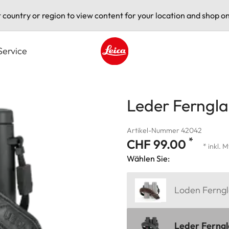
t country or region to view content for your location and shop on
Service
Leica logo - Home
Leder Ferngla
Artikel-Nummer 42042
*
CHF 99.00
* inkl. 
Wählen Sie:
Loden Ferngl
Leder Ferngl