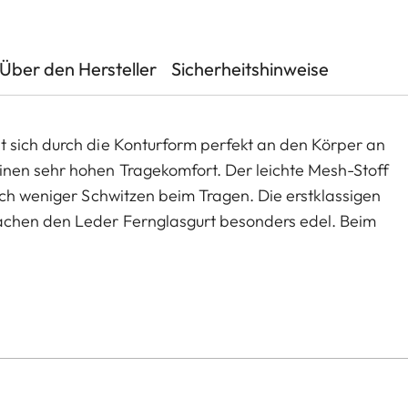
Über den Hersteller
Sicherheitshinweise
 sich durch die Konturform perfekt an den Körper an
nen sehr hohen Tragekomfort. Der leichte Mesh-Stoff
rch weniger Schwitzen beim Tragen. Die erstklassigen
achen den Leder Fernglasgurt besonders edel. Beim
 geräuschlos. Der praktische Verschlussmechanismus
rtes beim Befestigen des Fernglases.