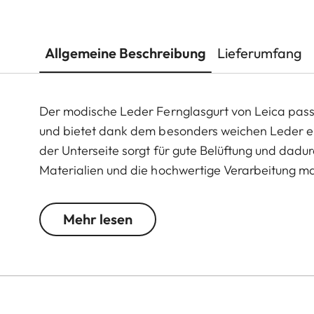
Allgemeine Beschreibung
Lieferumfang
Der modische Leder Fernglasgurt von Leica passt
und bietet dank dem besonders weichen Leder ei
der Unterseite sorgt für gute Belüftung und dadu
Materialien und die hochwertige Verarbeitung m
Hantieren mit dem Fernglas ist er zudem nahezu
sorgt für einfaches Öffnen und Schließen des Gu
Mehr lesen