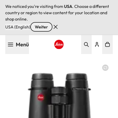
We noticed you're visiting from
USA
. Choose a different
country or region to view content for your location and
shop online.
USA (English)
Weiter
Direkt
Menü
zum
Inhalt
Leica logo - Home