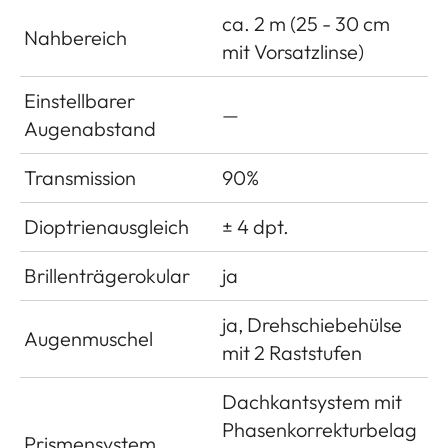
ca. 2 m (25 - 30 cm
Nahbereich
mit Vorsatzlinse)
Einstellbarer
—
Augenabstand
Transmission
90%
Dioptrienausgleich
± 4 dpt.
Brillenträgerokular
ja
ja, Drehschiebehülse
Augenmuschel
mit 2 Raststufen
Dachkantsystem mit
Phasenkorrekturbelag
Prismensystem