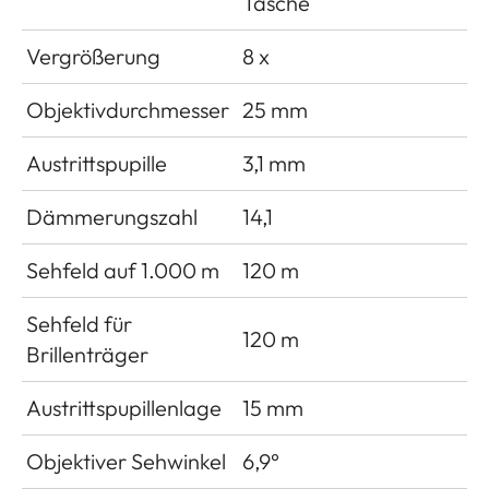
Tasche
Vergrößerung
8 x
Objektivdurchmesser
25 mm
Austrittspupille
3,1 mm
Dämmerungszahl
14,1
Sehfeld auf 1.000 m
120 m
Sehfeld für
120 m
Brillenträger
Austrittspupillenlage
15 mm
Objektiver Sehwinkel
6,9°