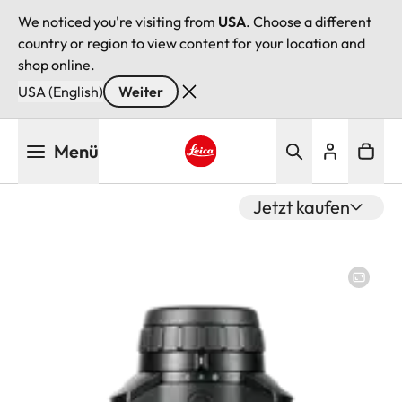
We noticed you're visiting from
USA
. Choose a different
country or region to view content for your location and
shop online.
USA (English)
Weiter
Direkt
Menü
zum
Inhalt
Leica logo - Home
Jetzt kaufen