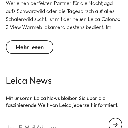
Wer einen perfekten Partner für die Nachtjagd
aufs Schwarzwild oder die Tagespirsch auf alles
Schalenwild sucht, ist mit der neuen Leica Calonox
2 View Wärmebildkamera bestens bedient. Im
Leica eigenen Werk in Portugal hergestellt,
überzeugt die Wärmebildkamera mit zahlreichen
Mehr lesen
perfekt aufeinander abgestimmten
praxisorientierten Funktionen. Die ergonomische,
kompakte Form, sowie die intuitive Bedienung und
der schnelle Wechsel zwischen Tag- und
Leica News
Nachtmodus durch den mechanischen Schalter
erleichtern die Handhabung. Der optimierte
Mit unseren Leica News bleiben Sie über die
Augenabstand ermöglicht ein besseres
faszinierende Welt von Leica jederzeit informiert.
Einblickverhalten und damit auch den
komfortablen Einsatz bei Tageslicht durch das
Ihre E-Mail Adresse
heller einstellbare Display im Tagmodus.