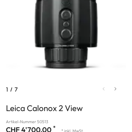
1
/
7
Leica Calonox 2 View
Artikel-Nummer 50513
*
CHF 4'700.00
* inkl. MwSt.