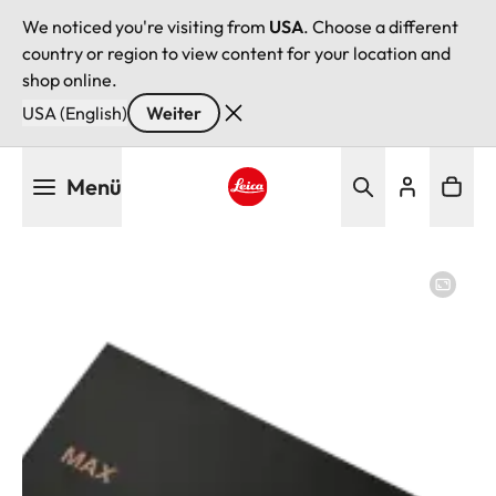
We noticed you're visiting from
USA
. Choose a different
country or region to view content for your location and
shop online.
USA (English)
Weiter
Direkt
Menü
zum
Inhalt
Leica logo - Home