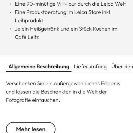
Eine 90-minütige VIP-Tour durch die Leica Welt
Eine Produktberatung im Leica Store inkl.
Leihprodukt
Je ein Heißgetränk und ein Stück Kuchen im
Café Leitz
Allgemeine Beschreibung
Lieferumfang
Über den
Verschenken Sie ein außergewöhnliches Erlebnis
und lassen die Beschenkten in die Welt der
Fotografie eintauchen.
Bitte beachten Sie, dass es sich bei diesem
Angebot um den Erwerb eines Gutscheins handelt.
Mehr lesen
Der Gutschein ist bis zum dritten Jahr nach