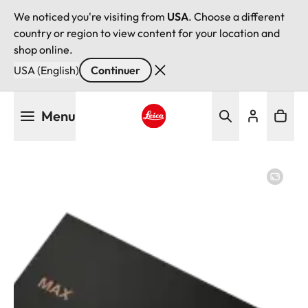
We noticed you're visiting from
USA
. Choose a different
country or region to view content for your location and
shop online.
USA (English)
Continuer
Aller
Menu
au
contenu
Leica logo - Home
principal