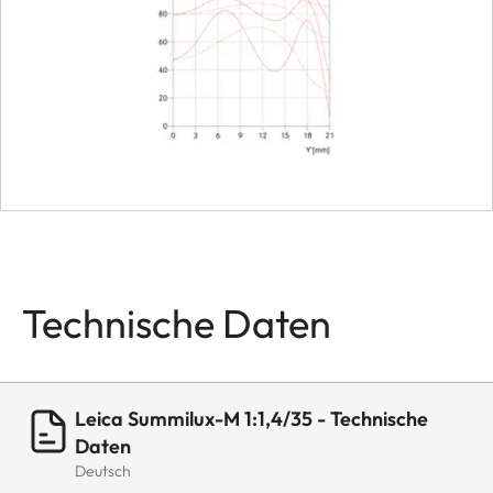
Maße
Länge
ca. 26
(ohne/
Gegenl
eckig/ 
Gegenl
rund)
Durchmesser
ca. 66
Technische Daten
Gegenl
Gewicht
ca. 20
(ohne/
Leica Summilux-M 1:1,4/35 - Technische
Gegenl
Daten
eckig/ 
Deutsch
Gegenl