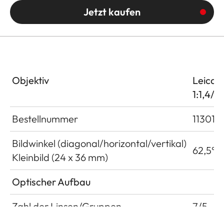
Jetzt kaufen
Objektiv
Leica 
1:1,4/3
Bestellnummer
11301
Bildwinkel (diagonal/horizontal/vertikal)
62,5°/5
Kleinbild (24 x 36 mm)
Optischer Aufbau
Zahl der Linsen/Gruppen
7/5