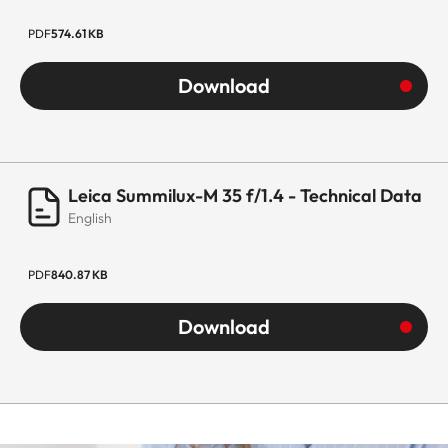
rund)
PDF
574.61 KB
Download
Leica Summilux-M 35 f/1.4 - Technical Data
English
PDF
840.87 KB
Download