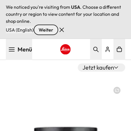
We noticed you're visiting from
USA
. Choose a different
country or region to view content for your location and
shop online.
USA (English)
Weiter
Direkt
Menü
zum
Inhalt
Leica logo - Home
Jetzt kaufen