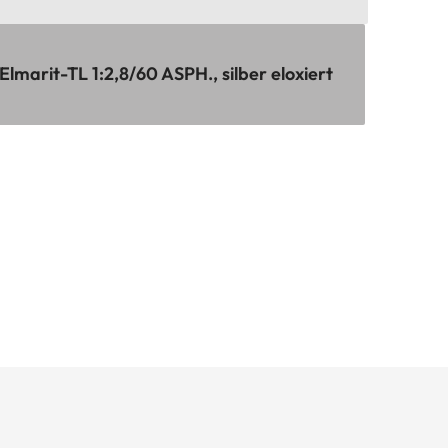
marit-TL 1:2,8/60 ASPH., silber eloxiert