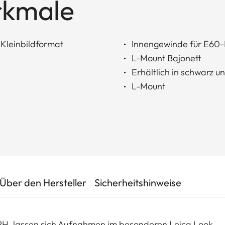
rkmale
Kleinbildformat
Innengewinde für E60-F
L-Mount Bajonett
Erhältlich in schwarz un
L-Mount
Über den Hersteller
Sicherheitshinweise
H. lassen sich Aufnahmen im besonderen Leica Look