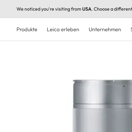
We noticed you're visiting from
USA
. Choose a differen
Direkt
zum
Produkte
Leica erleben
Unternehmen
Inhalt