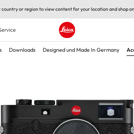
t country or region to view content for your location and shop on
Service
Leica logo - Home
s
Downloads
Designed und Made In Germany
Ac