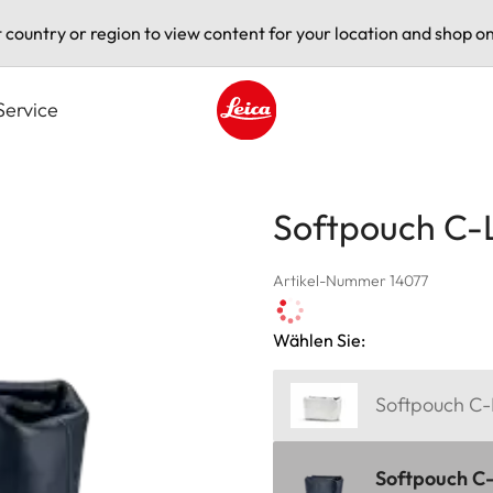
t country or region to view content for your location and shop on
Service
Leica logo - Home
Softpouch C-L
Artikel-Nummer 14077
Wählen Sie:
Softpouch C-L
Softpouch C-