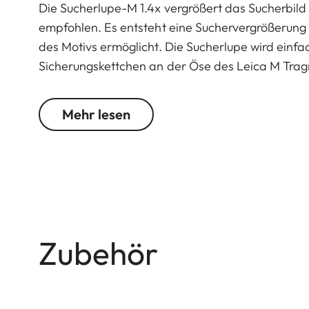
Die Sucherlupe-M 1.4x vergrößert das Sucherbild
empfohlen. Es entsteht eine Suchervergrößerun
des Motivs ermöglicht. Die Sucherlupe wird einfa
Sicherungskettchen an der Öse des Leica M Tragri
Beschädigung geschützt. Ein mitgeliefertes Lede
Mehr lesen
Für die Leica M10 + M11 ist die Verwendung mit
Zubehör