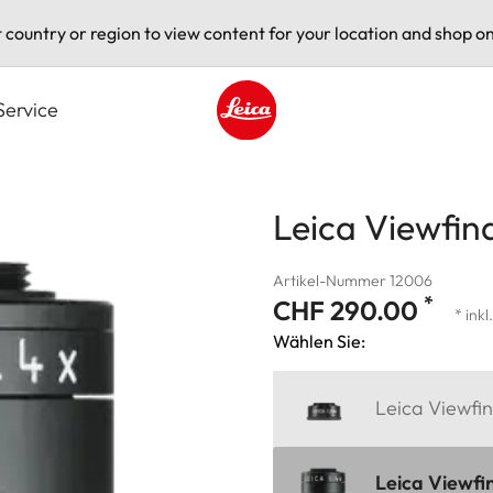
t country or region to view content for your location and shop on
Service
Leica logo - Home
Leica Viewfin
Artikel-Nummer 12006
*
CHF 290.00
* ink
Wählen Sie:
Leica Viewfin
Leica Viewfi