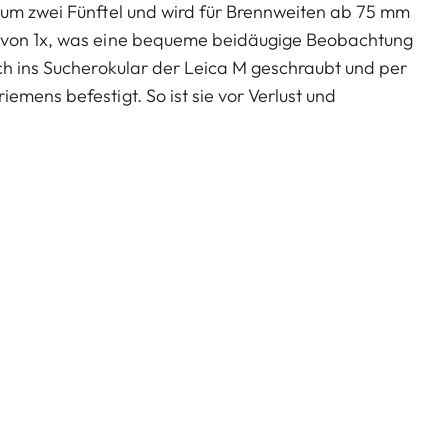
 um zwei Fünftel und wird für Brennweiten ab 75 mm
g von 1x, was eine bequeme beidäugige Beobachtung
ch ins Sucherokular der Leica M geschraubt und per
emens befestigt. So ist sie vor Verlust und
retui dient zur Aufbewahrung.
 dem Okular Gewindeadapter (24001) möglich.