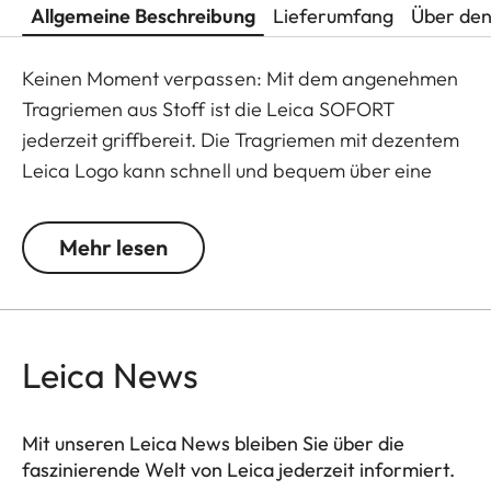
Allgemeine Beschreibung
Lieferumfang
Über den
Keinen Moment verpassen: Mit dem angenehmen
Tragriemen aus Stoff ist die Leica SOFORT
jederzeit griffbereit. Die Tragriemen mit dezentem
Leica Logo kann schnell und bequem über eine
Schließe an der Kamera befestigt werden und ist in
den Farbvarianten schwarz-rot sowie schwarz-
Mehr lesen
lichtgrau erhältlich.
Leica News
Mit unseren Leica News bleiben Sie über die
faszinierende Welt von Leica jederzeit informiert.