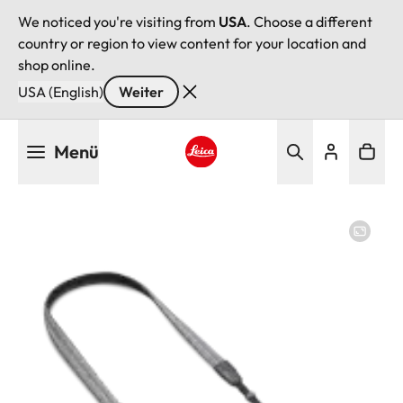
We noticed you're visiting from
USA
. Choose a different
country or region to view content for your location and
shop online.
USA (English)
Weiter
Direkt
Menü
zum
Inhalt
Leica logo - Home