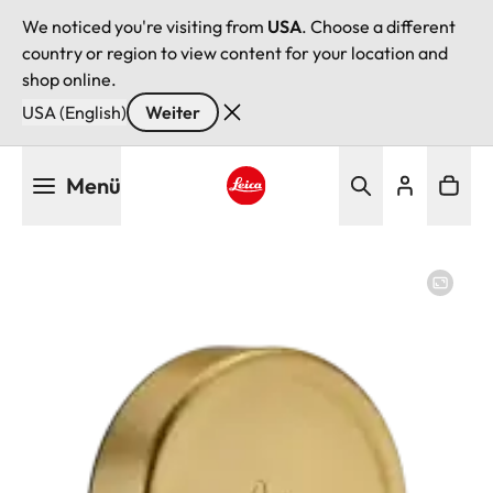
We noticed you're visiting from
USA
. Choose a different
country or region to view content for your location and
shop online.
USA (English)
Weiter
Direkt
Menü
zum
Inhalt
Leica logo - Home