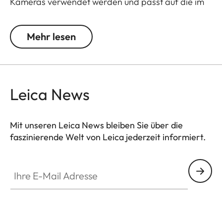
Kameras verwendet werden und passt auf die im
Lieferumfang enthaltenen Gegenlichtblenden.
Mehr lesen
Das Kamera-Zubehör der Leica Q3 bietet eine
Reihe von Farboptionen und kann beliebig
kombiniert werden. Diese umfassen:
Leica News
- Daumenstütze
- Hotshoe Cover
- Soft Release Button
Mit unseren Leica News bleiben Sie über die
- Gegenlichtblende, rund
faszinierende Welt von Leica jederzeit informiert.
- Objektivdeckel
Ihre E-Mail Adresse
Die Zubehörteile sind in drei Ausführungen
erhältlich: Aluminium, schwarz eloxiert oder silber
eloxiert sowie Messing, gestrahlt.