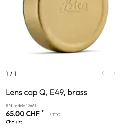
1
/
1
Lens cap Q, E49, brass
Réf article 19661
*
65.00 CHF
* TTC
Choisir: