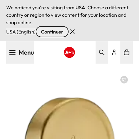
We noticed you're visiting from
USA
. Choose a different
country or region to view content for your location and
shop online.
USA (English)
Continuer
Aller
Menu
au
contenu
Leica logo - Home
principal