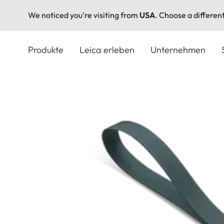
We noticed you're visiting from
USA
. Choose a differen
Direkt
zum
Produkte
Leica erleben
Unternehmen
Inhalt