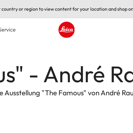
t country or region to view content for your location and shop on
Service
Leica logo - Home
s" - André R
ie Ausstellung "The Famous" von André Ra