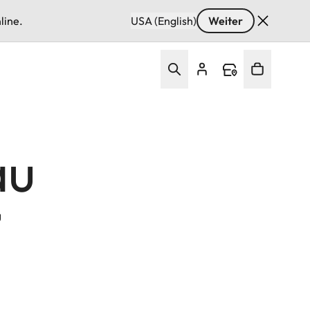
line.
USA (English)
Weiter
au
u