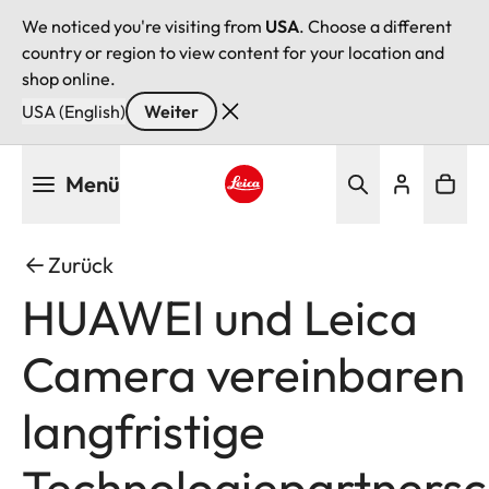
We noticed you're visiting from
USA
. Choose a different
country or region to view content for your location and
shop online.
USA (English)
Weiter
Direkt
Menü
zum
Inhalt
Leica logo - Home
Zurück
HUAWEI und Leica
Camera vereinbaren
langfristige
Technologiepartnersc