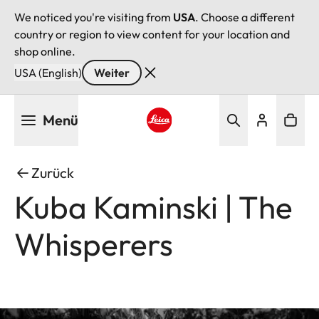
We noticed you're visiting from
USA
. Choose a different
country or region to view content for your location and
shop online.
USA (English)
Weiter
Direkt
Menü
zum
Inhalt
Leica logo - Home
Zurück
Kuba Kaminski | The
Whisperers