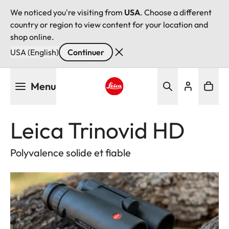
We noticed you're visiting from
USA
. Choose a different
country or region to view content for your location and
shop online.
USA (English)
Continuer
Aller
Menu
au
contenu
Leica logo - Home
principal
Leica Trinovid HD
Polyvalence solide et fiable