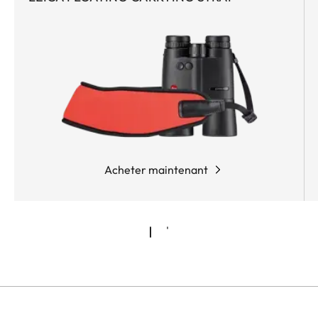
et le programme balistique Applied Ballistics Elite®
préinstallé. Grâce à une étroite collaboration avec
le spécialiste des logiciels balistiques Applied
Ballistics®, la nouvelle Leica Geovid Pro 10 x 42
AB+ dispose également de la première analyse de
probabilité de tir au monde. Cette fonction affiche
la probabilité de tir en fonction des paramètres
ambiants. Disponible dans la couleur spéciale Flat
Dark Earth (un brun sable), la Geovid Pro 10 x 42
Acheter maintenant
AB+ offre ainsi toutes les conditions nécessaires à
un tir précis et éthique.