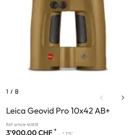
1
/
8
Leica Geovid Pro 10x42 AB+
Réf article 40818
*
3'900.00 CHF
* TTC