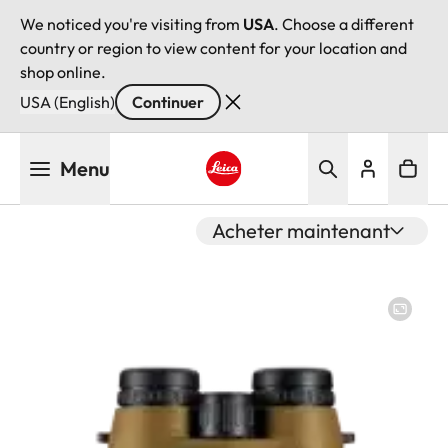
We noticed you're visiting from
USA
. Choose a different
country or region to view content for your location and
shop online.
USA (English)
Continuer
Aller
Menu
au
contenu
Leica logo - Home
principal
Acheter maintenant