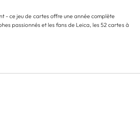
t - ce jeu de cartes offre une année complète
phes passionnés et les fans de Leica, les 52 cartes à
e la photographie pour chaque semaine ; en plus de
aysage ; carreau = rue ; pique = monochrome ; et cœur =
r des parties de poker, de blackjack, de solitaire ou
st un jeu d'enfant avec les cartes à jouer Leica