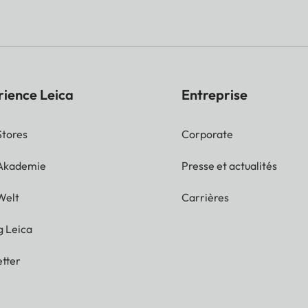
rience Leica
Entreprise
Stores
Corporate
 Akademie
Presse et actualités
Welt
Carrières
g Leica
tter