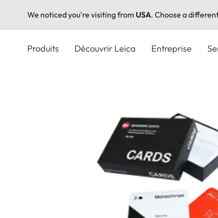
We noticed you're visiting from
USA
. Choose a differen
Aller
au
Produits
Découvrir Leica
Entreprise
Se
contenu
principal