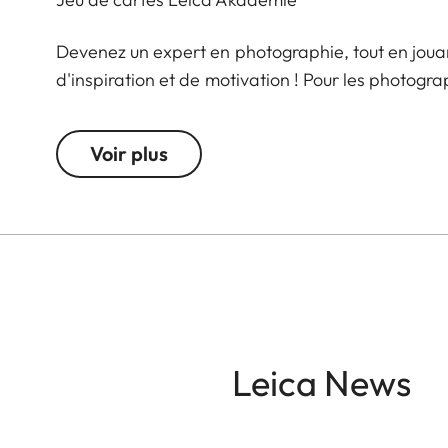
Devenez un expert en photographie, tout en jouan
d'inspiration et de motivation ! Pour les photogra
jouer définissent une nouvelle tâche du monde d
délicieuses soirées de jeu de cartes : trèfle = p
Voir plus
classique. Le pack est également idéal pour gagne
de rami ! Développez votre potentiel créatif - c'e
Akademie.
Leica News