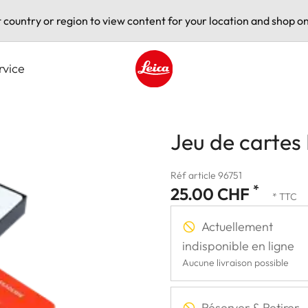
t country or region to view content for your location and shop on
rvice
Leica logo - Home
Jeu de cartes
Réf article 96751
*
25.00 CHF
* TTC
Actuellement
indisponible en ligne
Aucune livraison possible
Réserver & Retirer