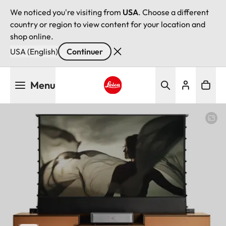
We noticed you're visiting from
USA
. Choose a different
country or region to view content for your location and
shop online.
USA (English)
Continuer
Aller
Menu
au
contenu
Leica logo - Home
principal