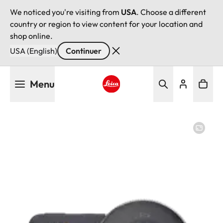
We noticed you're visiting from
USA
. Choose a different
country or region to view content for your location and
shop online.
USA (English)
Continuer
Aller
Menu
au
contenu
Leica logo - Home
principal