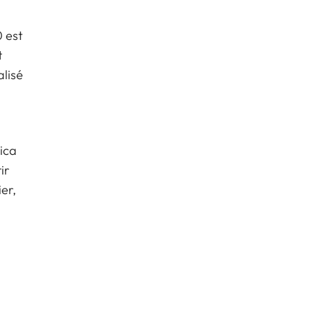
0 est
t
alisé
ica
ir
er,