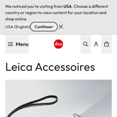
We noticed you're visiting from
USA
. Choose a different
country or region to view content for your location and
shop online.
USA (English)
Continuer
Aller
Menu
au
contenu
Leica logo - Home
principal
Leica Accessoires