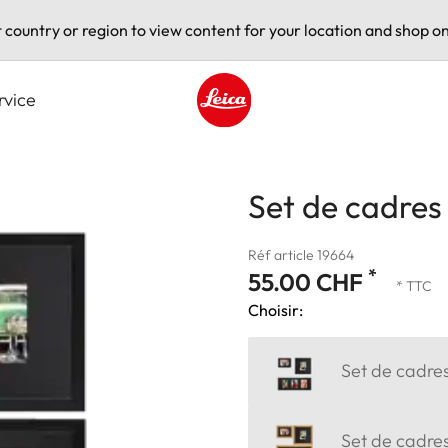
t country or region to view content for your location and shop on
rvice
Leica logo - Home
Set de cadre
Réf article 19664
*
55.00 CHF
* TTC
Choisir:
Set de cadr
Set de cadre