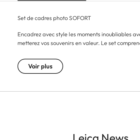
Set de cadres photo SOFORT
Encadrez avec style les moments inoubliables ave
metterez vos souvenirs en valeur. Le set comprend 
disponible dans les couleurs noir, blanc ou natur
passe-partout ornés d'un subtil logo Leica.
Voir plus
Leica News