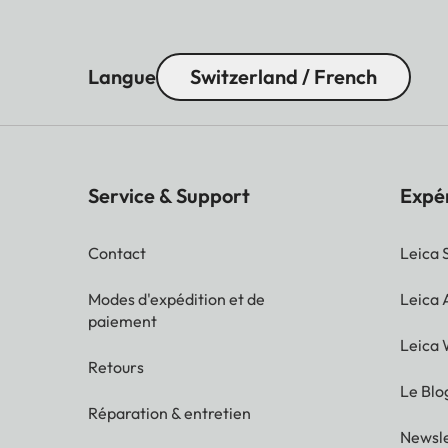
Langue
Switzerland / French
Service & Support
Expé
Contact
Leica 
Modes d'expédition et de
Leica
paiement
Leica 
Retours
Le Blo
Réparation & entretien
Newsle