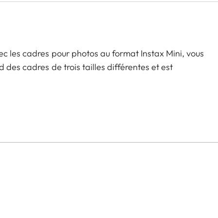
c les cadres pour photos au format Instax Mini, vous
des cadres de trois tailles différentes et est
el. Les cadres en bois sans verre sont équipés de