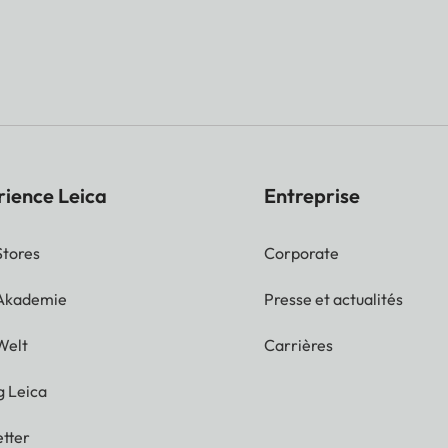
rience Leica
Entreprise
Stores
Corporate
 Akademie
Presse et actualités
Welt
Carrières
g Leica
tter