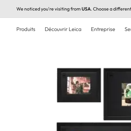
We noticed you're visiting from
USA
. Choose a differen
Aller
au
Produits
Découvrir Leica
Entreprise
Se
contenu
principal