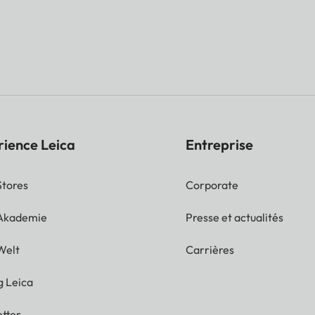
rience Leica
Entreprise
Stores
Corporate
 Akademie
Presse et actualités
Welt
Carrières
g Leica
tter