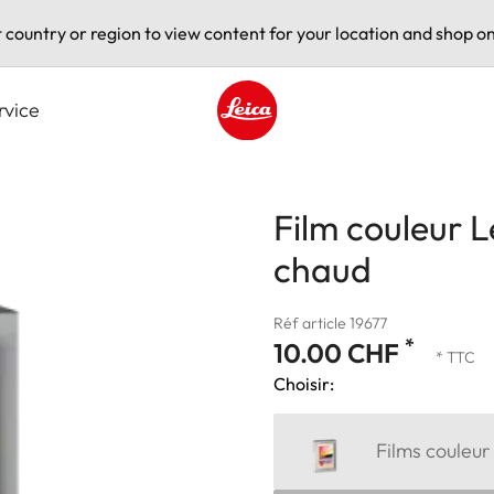
t country or region to view content for your location and shop on
rvice
Leica logo - Home
Film couleur 
chaud
Réf article 19677
*
10.00 CHF
* TTC
Choisir:
Films couleur