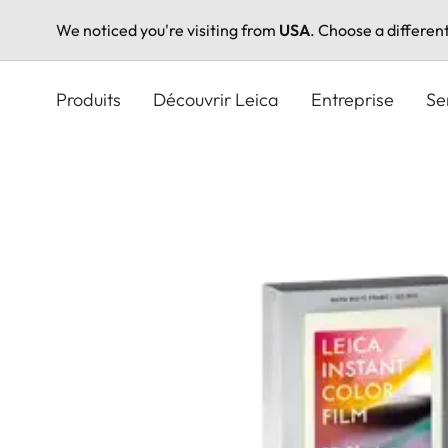
We noticed you're visiting from
USA
. Choose a differen
Aller
au
Produits
Découvrir Leica
Entreprise
Se
contenu
principal