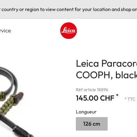
t country or region to view content for your location and shop on
rvice
Leica logo - Home
Leica Paracor
COOPH, black/
Réf article 18896
*
145.00 CHF
* TTC
Longueur
126 cm