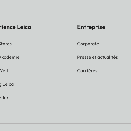
rience Leica
Entreprise
Stores
Corporate
 Akademie
Presse et actualités
Welt
Carrières
g Leica
tter