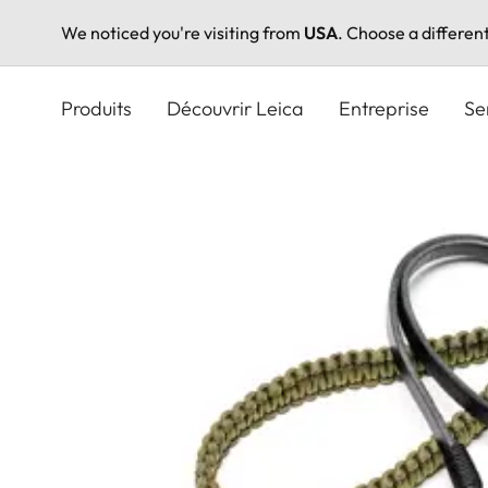
We noticed you're visiting from
USA
. Choose a differen
Aller
au
Produits
Découvrir Leica
Entreprise
Se
contenu
principal