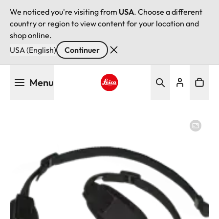
We noticed you're visiting from
USA
. Choose a different
country or region to view content for your location and
shop online.
USA (English)
Continuer
Aller
Menu
au
contenu
Leica logo - Home
principal