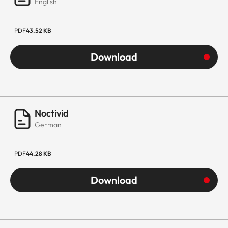
English
PDF
43.52 KB
Download
Noctivid
German
PDF
44.28 KB
Download