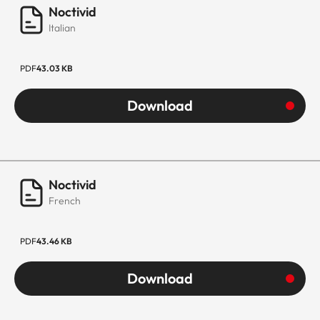
Noctivid
Italian
PDF
43.03 KB
Download
Noctivid
French
PDF
43.46 KB
Download