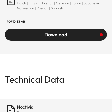
Dutch | English | French | German | Italian | Japanese |
Norwegian | Russian | Spanish
PDF
10.83 MB
Download
Technical Data
Noctivid