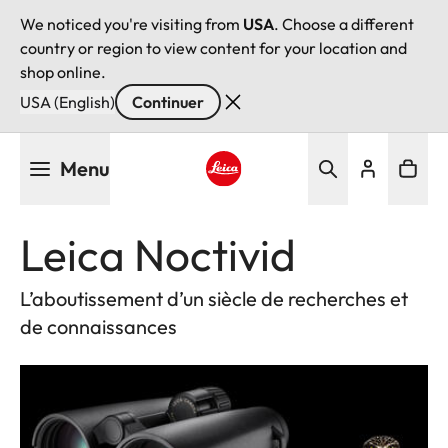
We noticed you're visiting from
USA
. Choose a different
country or region to view content for your location and
shop online.
USA (English)
Continuer
Aller
Menu
au
contenu
Leica logo - Home
principal
Leica Noctivid
L’aboutissement d’un siècle de recherches et
de connaissances