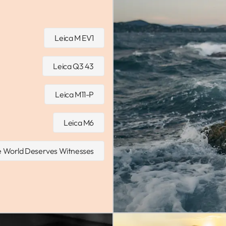
Leica M EV1
Leica Q3 43
Leica M11-P
Leica M6
 World Deserves Witnesses