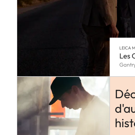
LEICA M
Les 
Gantry
Déc
d'a
hist