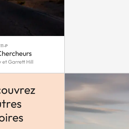
11-P
Chercheurs
 et Garrett Hill
ouvrez
utres
oires