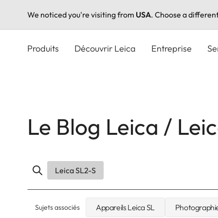
We noticed you're visiting from
USA
. Choose a differen
Aller
au
Produits
Découvrir Leica
Entreprise
Se
contenu
principal
Le Blog Leica / Lei
Leica SL2-S
Appareils Leica SL
Photographi
Sujets associés