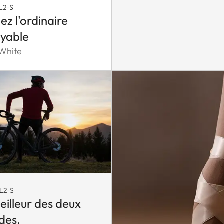
L2-S
ez l'ordinaire
oyable
 White
L2-S
eilleur des deux
des.