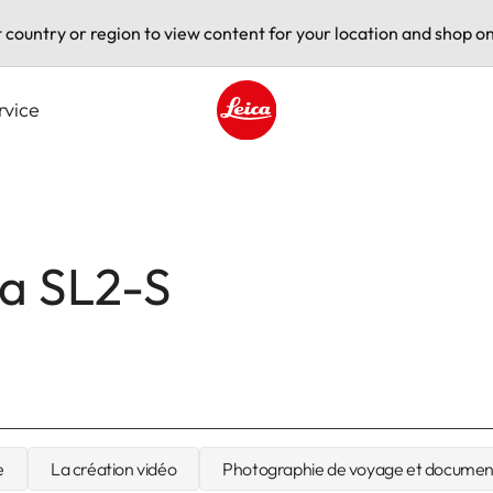
t country or region to view content for your location and shop on
rvice
Leica logo - Home
ca SL2-S
e
La création vidéo
Photographie de voyage et documen