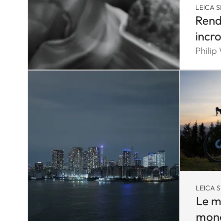
LEICA S
Rend
incr
Philip
LEICA S
Le m
mon