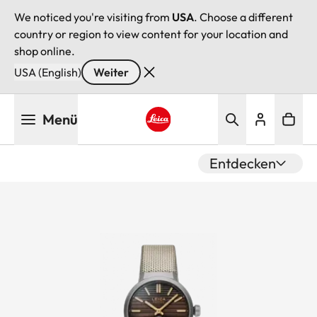
We noticed you're visiting from
USA
. Choose a different
country or region to view content for your location and
shop online.
USA (English)
Weiter
Direkt
Menü
zum
Inhalt
Leica logo - Home
Entdecken