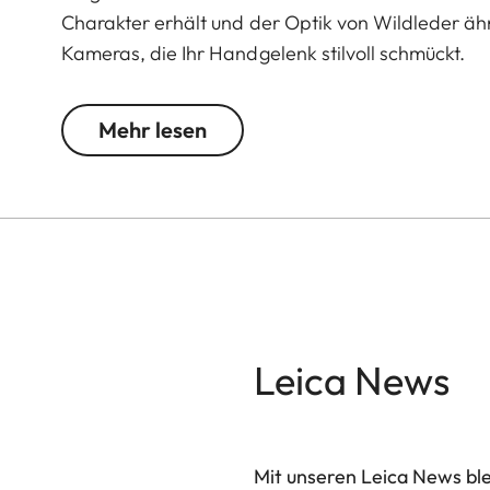
Charakter erhält und der Optik von Wildleder äh
Kameras, die Ihr Handgelenk stilvoll schmückt.
S: 107 x 70 mm (small - 165 bis 195 mm Handge
Mehr lesen
M: 118 x 78 mm (standard - 180 bis 220 mm Han
L: 127 x 90 mm (large - 205 bis 225 mm Handge
** Schließe im Lieferumfang nicht enthalten
Leica News
Mit unseren Leica News blei