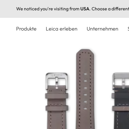
We noticed you're visiting from
USA
. Choose a differen
Direkt
zum
Produkte
Leica erleben
Unternehmen
Inhalt