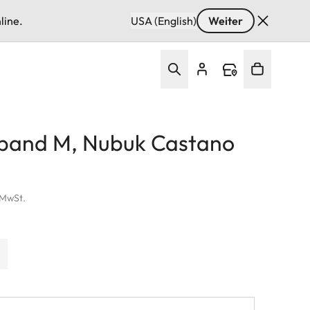
line.
USA (English)
Weiter
band M, Nubuk Castano
. MwSt.