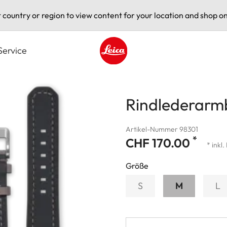
t country or region to view content for your location and shop on
Service
Leica logo - Home
Rindlederarm
Artikel-Nummer 98301
*
CHF 170.00
* inkl
Größe
S
M
L