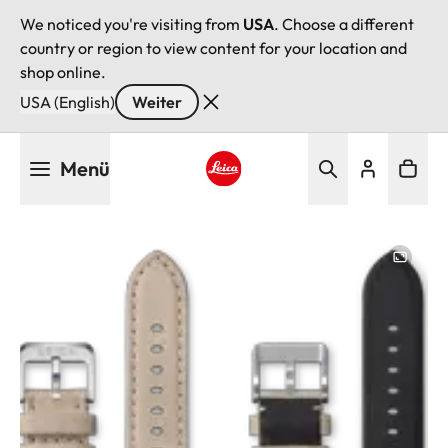
We noticed you're visiting from
USA
. Choose a different
country or region to view content for your location and
shop online.
USA (English)
Weiter
Direkt
Menü
zum
Inhalt
Leica logo - Home