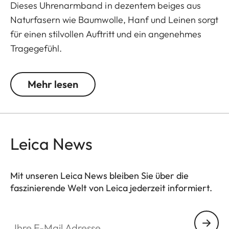
Dieses Uhrenarmband in dezentem beiges aus
Naturfasern wie Baumwolle, Hanf und Leinen sorgt
für einen stilvollen Auftritt und ein angenehmes
Tragegefühl.
S: 105 x 65 mm (small - 166 bis 196 mm
Mehr lesen
Handgelenkumfang)
M: 115 x 75 mm (standard - 186 bis 216 mm
Handgelenkumfang)
L: 125 x 82 mm (large - 216 bis 246 mm
Leica News
Handgelenkumfang)
** Schließe im Lieferumfang nicht enthalten
Mit unseren Leica News bleiben Sie über die
faszinierende Welt von Leica jederzeit informiert.
Ihre E-Mail Adresse