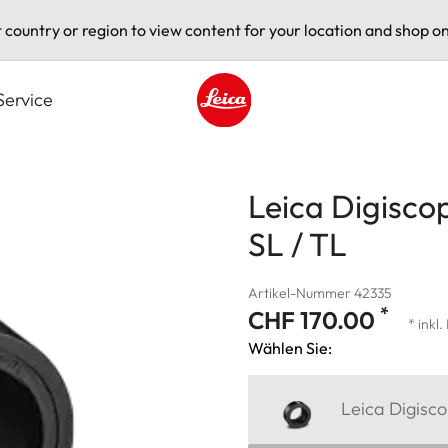
t country or region to view content for your location and shop on
Service
Leica logo - Home
Leica Digisco
SL / TL
Artikel-Nummer 42335
*
CHF 170.00
* inkl
Wählen Sie:
Leica Digisc