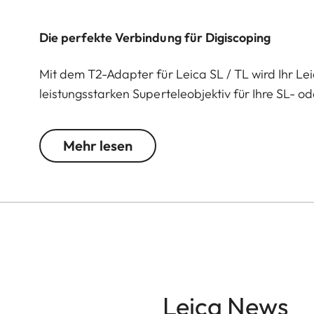
Die perfekte Verbindung für Digiscoping
Mit dem T2-Adapter für Leica SL / TL wird Ihr Le
leistungsstarken Superteleobjektiv für Ihre SL- 
Brennweiten, gestochen scharfen Bildern und der
für Natur- und Tierfotografie. Dank seiner robu
Mehr lesen
perfekte Begleiter für anspruchsvolle Einsätze u
Ausrüstung.
Leica News