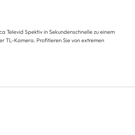
ica Televid Spektiv in Sekundenschnelle zu einem
oder TL-Kamera. Profitieren Sie von extremen
 digitalen Fokusunterstützung Ihrer Kamera – ideal
sten Bauweise und kompakten Form ist der Adapter der
nterwegs. Maximale Vielseitigkeit, minimale