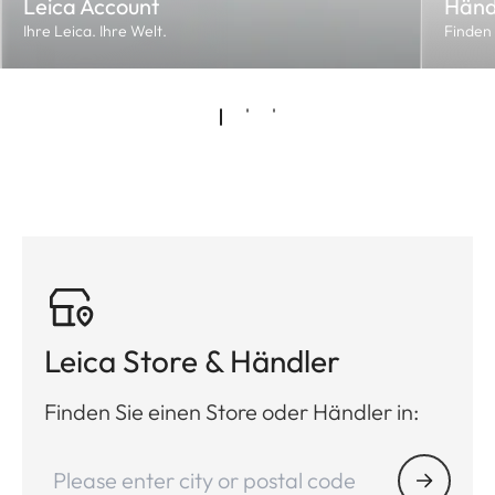
Leica Account
Händ
Ihre Leica. Ihre Welt.
Finden
Leica Store & Händler
Finden Sie einen Store oder Händler in: