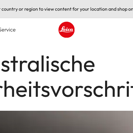
t country or region to view content for your location and shop on
Service
Leica logo - Home
stralische
heitsvorschr