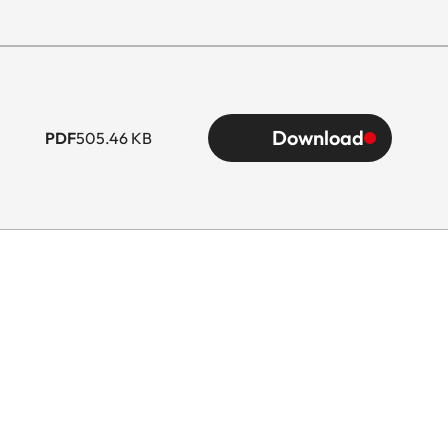
Download
PDF
505.46 KB