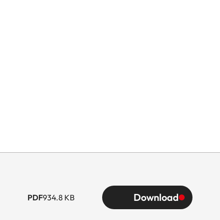
Download
PDF
934.8 KB