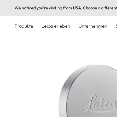
We noticed you're visiting from
USA
. Choose a differen
Direkt
zum
Produkte
Leica erleben
Unternehmen
Inhalt