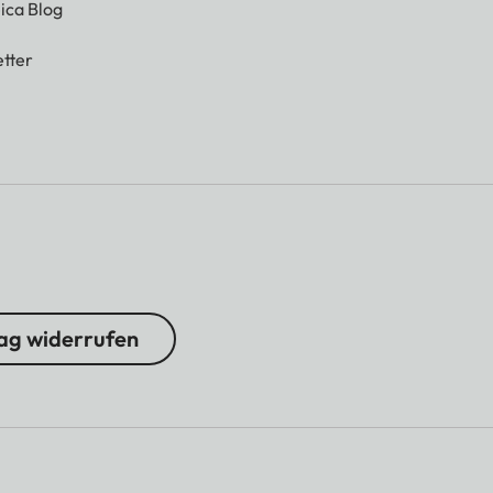
ica Blog
tter
ag widerrufen