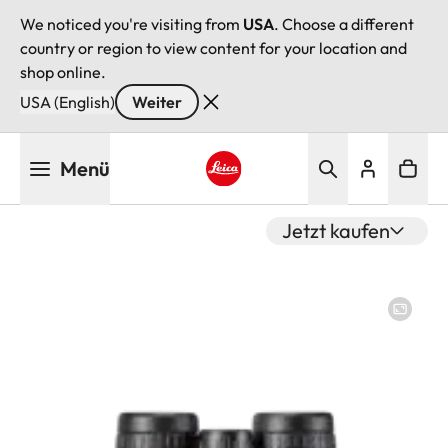
We noticed you're visiting from
USA
. Choose a different
country or region to view content for your location and
shop online.
USA (English)
Weiter
Direkt
Menü
zum
Inhalt
Leica logo - Home
Jetzt kaufen