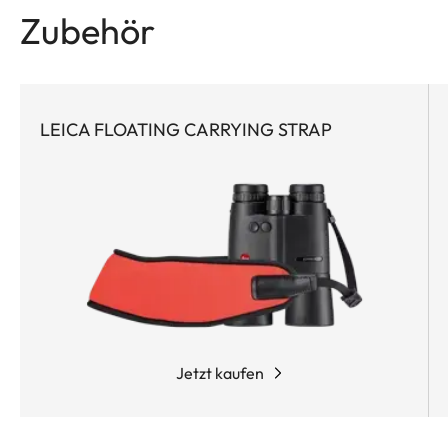
führenden Applied Ballistics® Software und
Zubehör
hochpräzisem Laser der Klasse 1. Nie zuvor waren
so viel optische Leistung und
praxiserprobte Ballistik in so wenig Fernglas
verpackt. Extrem leistungsstark und funktionell
LEICA FLOATING CARRYING STRAP
wegbereitend, ist dieser Pionier der
Entfernungsmessung die erste Wahl für jeden
aktiven Jäger, der eine kompakte
Ausrüstung schätzt und jederzeit die verlässliche
ballistische Lösung für alle Nah- und Weitschüsse
braucht.
Jetzt kaufen