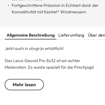
Fortgeschrittene Präzision in Echtzeit dank der
Konnektivität mit Kestrel® Windmessern
Allgemeine Beschreibung
Lieferumfang
Über den
Jetzt auch in olivgrün erhältlich!
Das Leica Geovid Pro 8x32 ist ein echter
Meilenstein. Es wurde speziell für die Pirschjagd
am Tag und Jagdreise entwickelt, auf der weniger
Gewicht und kleinere Größe wichtig sind. Es ist das
Mehr lesen
kompakteste und leistungsstärkste
Entfernungsmesser-Fernglas in der
Premiumklasse, ausgestattet mit der weltweit