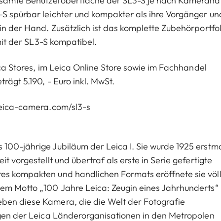
 gesamte Benutzeroberfläche der SL3-S je nach Kameraha
-S spürbar leichter und kompakter als ihre Vorgänger un
in der Hand. Zusätzlich ist das komplette Zubehörportfol
 mit der SL3-S kompatibel.
eica Stores, im Leica Online Store sowie im Fachhandel
rägt 5.190, - Euro inkl. MwSt.
 leica-camera.com/sl3-s
 100-jährige Jubiläum der Leica I. Sie wurde 1925 erstm
t vorgestellt und übertraf als erste in Serie gefertigte
es kompakten und handlichen Formats eröffnete sie völl
dem Motto „100 Jahre Leica: Zeugin eines Jahrhunderts“
ben diese Kamera, die die Welt der Fotografie
ungen der Leica Länderorganisationen in den Metropolen