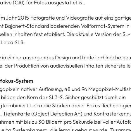
tive (CAI) für Fotos ausgestattet ist.
im Jahr 2015 Fotografie und Videografie auf einzigartig
nt Bajonett-Standard basierenden Vollformat-System in
llen Inhalten fest etabliert. Die aktuelle Version der SL-
 Leica SL3.
e in ein herausragendes Design und bietet zahlreiche ne
i der Produktion von audiovisuellen Inhalten sicherstelle
ofokus-System
apixeln nativer Auflösung, 48 und 96 Megapixel-Multis
lden den Kern der SL3-S. Sicher geschützt durch ein
g kombiniert Leica die Stärken dreier Fokus-Technologie
 Tiefenkarte (Object Detection AF) und Kontrasterkenn
hmen mit bis zu 30 Bildern pro Sekunde bei voller Autof
te Leica Systemkamera, die jemals gebaut wurde. Zusamm