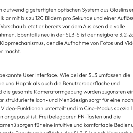
m aufwendig gefertigten optischen System aus Glaslinse
allklar mit bis zu 120 Bildern pro Sekunde und einer Auflö
-Vorschau bietet er bereits vor dem Auslösen die volle
hmen. Ebenfalls neu in der SL3-S ist der neigbare 3,2-Zo
m Kippmechanismus, der die Aufnahme von Fotos und Vi
er macht.
3 bekannte User Interface. Wie bei der SL3 umfassen die
e und Haptik als auch die Benutzeroberfläche und
nd die gesamte Kameraformgebung wurden zugunsten ei
r strukturierte Icon- und Menüdesign sorgt für eine noc
nd Video-Funktionen unterteilt und im Cine-Modus speziell
n angepasst ist. Frei belegbaren FN-Tasten und die
menü sorgen für eine intuitive und komfortable Bedien