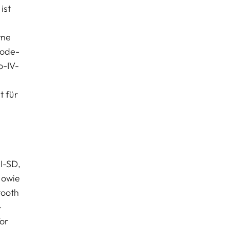
ist
rne
code-
o-IV-
 für
I-SD,
sowie
tooth
-
or