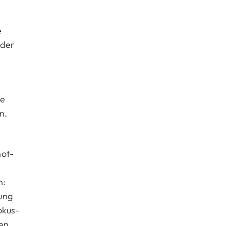
e
 der
ue
n.
hot-
n:
ung
okus-
en