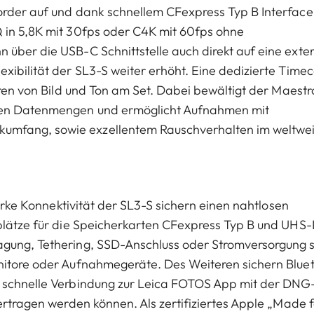
order auf und dank schnellem CFexpress Typ B Interface 
 in 5,8K mit 30fps oder C4K mit 60fps ohne
 über die USB-C Schnittstelle auch direkt auf eine exte
xibilität der SL3-S weiter erhöht. Eine dedizierte Time
eren von Bild und Ton am Set. Dabei bewältigt der Maestr
rmen Datenmengen und ermöglicht Aufnahmen mit
mfang, sowie exzellentem Rauschverhalten im weltweit
tarke Konnektivität der SL3-S sichern einen nahtlosen
plätze für die Speicherkarten CFexpress Typ B und UHS-I
agung, Tethering, SSD-Anschluss oder Stromversorgung 
onitore oder Aufnahmegeräte. Des Weiteren sichern Blue
d schnelle Verbindung zur Leica FOTOS App mit der DNG
ertragen werden können. Als zertifiziertes Apple „Made f