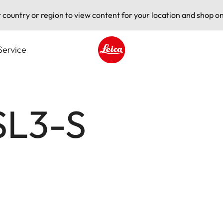
t country or region to view content for your location and shop on
Service
Leica logo - Home
SL3-S