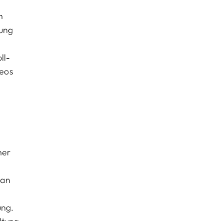
n
sung
ll-
deos
ner
h
 an
ung.