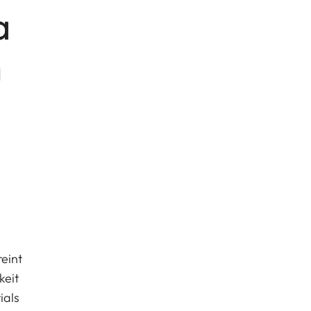
a
m
eint
keit
ials