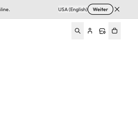
line.
USA (English)
Weiter