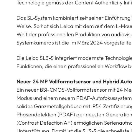
Technologie gemäss der Content Authenticity Initia
Das SL-System kombiniert seit seiner Einführung 
Weise. So hat sich Leica mit dem auf dem L-Mou
Welt der professionellen Produktion von audiovisue
Systemkameras ist die im März 2024 vorgestellte
Die Leica SL3-S integriert modernste Technologi
Funktionen, die einen professionellen Workflow be
Neuer 24 MP Vollformatsensor und Hybrid Aut
Ein neuer BSI-CMOS-Vollformatsensor mit 24 Meg
Modus und einem neuem PDAF-Autofokussystem bi
solides Ganzmetallgehäuse mit IP54 Zertifizierun
Phasendetektion (PDAF) der neusten Generation,
(Contrast Detection AF) ermöglichen Serienaufna
Unterstützung. Damit ist die SL3-S die schnells