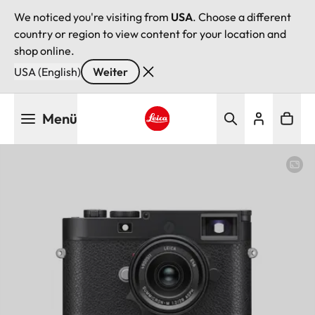
We noticed you're visiting from
USA
. Choose a different
country or region to view content for your location and
shop online.
USA (English)
Weiter
Direkt
Menü
zum
Inhalt
Leica logo - Home